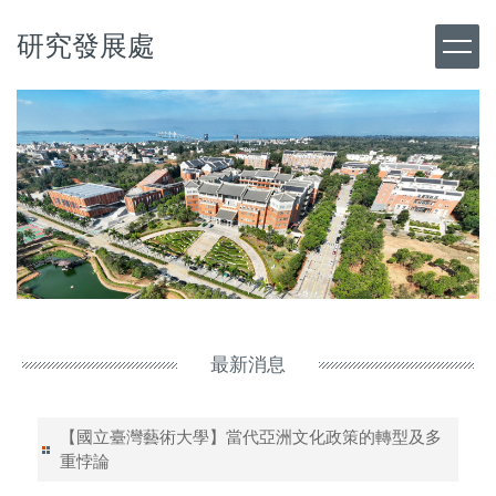
跳
研究發展處
到
主
要
內
容
區
最新消息
【國立臺灣藝術大學】當代亞洲文化政策的轉型及多
重悖論